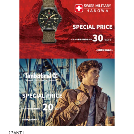
【GANT】