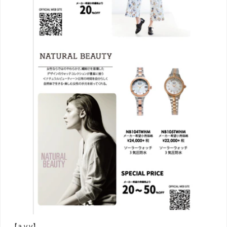
【a.v.v】