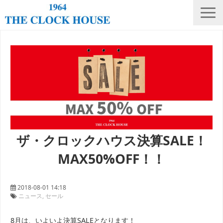
ニュース
THE CLOCK HOUSE オリジナルウォッチ
ランキング
修理・電池交換
会社概要
ザ・クロックハウス決算SALE！
採用情報
MAX50%OFF！！
オンラインストア
店舗リスト
2018-08-01 14:18
ニュース
セール
8月は、いよいよ決算SALEとなります！