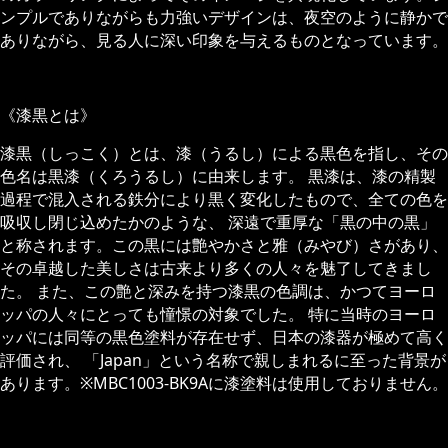
ンプルでありながらも力強いデザインは、夜空のように静かで
ありながら、見る人に深い印象を与えるものとなっています。
《漆黒とは》
漆黒（しっこく）とは、漆（うるし）による黒色を指し、その
色名は黒漆（くろうるし）に由来します。 黒漆は、漆の精製
過程で混入される鉄分により黒く変化したもので、全ての色を
吸収し閉じ込めたかのような、 深遠で重厚な「黒の中の黒」
と称されます。この黒には艶やかさと雅（みやび）さがあり、
その卓越した美しさは古来より多くの人々を魅了してきまし
た。 また、この艶と深みを持つ漆黒の色調は、かつてヨーロ
ッパの人々にとっても憧憬の対象でした。 特に当時のヨーロ
ッパには同等の黒色塗料が存在せず、日本の漆器が極めて高く
評価され、 「Japan」という名称で親しまれるに至った背景が
あります。※MBC1003-BK9Aに漆塗料は使用しておりません。