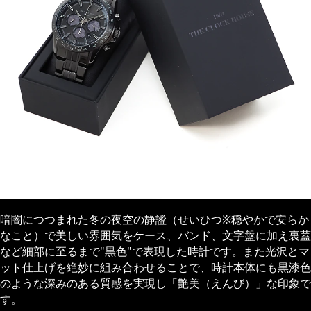
暗闇につつまれた冬の夜空の静謐（せいひつ※穏やかで安らか
なこと）で美しい雰囲気をケース、バンド、文字盤に加え裏蓋
など細部に至るまで"黒色"で表現した時計です。また光沢とマ
ット仕上げを絶妙に組み合わせることで、時計本体にも黒漆色
のような深みのある質感を実現し「艶美（えんび）」な印象で
す。