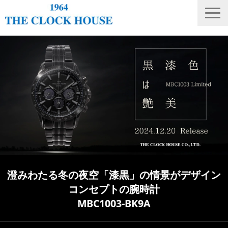
ニュース
THE CLOCK HOUSE オリジナルウォッチ
ランキング
修理・電池交換
会社概要
採用情報
オンラインストア
澄みわたる冬の夜空「漆黒」の情景がデザイン
店舗リスト
コンセプトの腕時計
MBC1003-BK9A