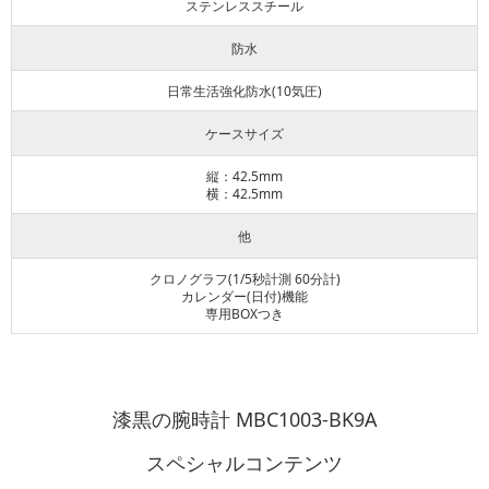
ステンレススチール
防水
日常生活強化防水(10気圧)
ケースサイズ
縦：42.5mm
横：42.5mm
他
クロノグラフ(1/5秒計測 60分計)
カレンダー(日付)機能
専用BOXつき
漆黒の腕時計 MBC1003-BK9A
スペシャルコンテンツ