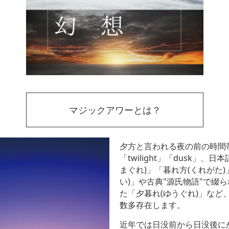
マジックアワーとは？
夕方と言われる夜の前の時間帯
「twilight」「dusk」
まぐれ)」「暮れ方(くれがた)
い)」や古典"源氏物語"で綴ら
た「夕暮れ(ゆうぐれ)」など
数多存在します。
近年では日没前から日没後に