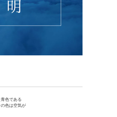
た青色である
その色は空気が