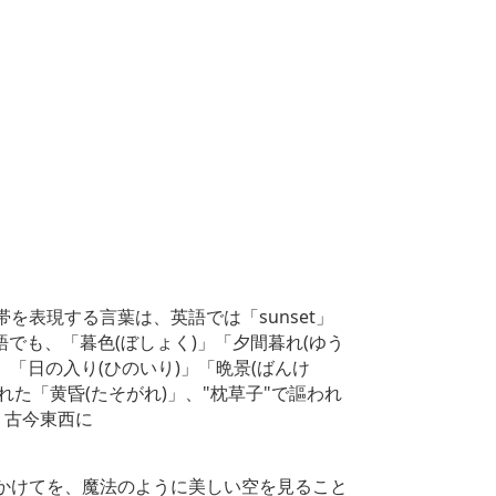
を表現する言葉は、英語では「sunset」
、日本語でも、「暮色(ぼしょく)」「夕間暮れ(ゆう
」「日の入り(ひのいり)」「晩景(ばんけ
れた「黄昏(たそがれ)」、"枕草子"で謳われ
、古今東西に
かけてを、魔法のように美しい空を見ること