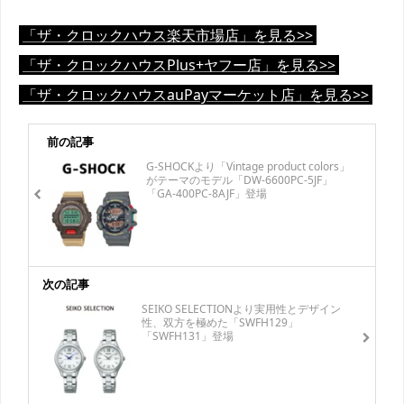
「ザ・クロックハウス楽天市場店」を見る>>
「ザ・クロックハウスPlus+ヤフー店」を見る>>
「ザ・クロックハウスauPayマーケット店」を見る>>
前の記事
G-SHOCKより「Vintage product colors」
がテーマのモデル「DW-6600PC-5JF」
「GA-400PC-8AJF」登場
次の記事
SEIKO SELECTIONより実用性とデザイン
性、双方を極めた「SWFH129」
「SWFH131」登場