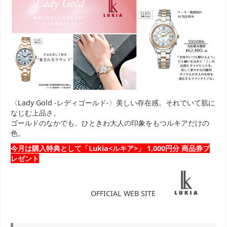
〈Lady Gold -レディゴールド-〉美しい存在感。それでいて肌に
なじむ上品さ。
ゴールドのなかでも、ひときわ大人の印象をもつルキアだけの
色。
今月は購入特典として「Lukia<ルキア>」 1,000円分 商品券プ
レゼント
OFFICIAL WEB SITE