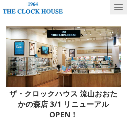
ニュース
THE CLOCK HOUSE オリジナルウォッチ
ランキング
修理・電池交換
会社概要
採用情報
オンラインストア
ザ・クロックハウス 流山おおた
店舗リスト
かの森店 3/1 リニューアル
OPEN！