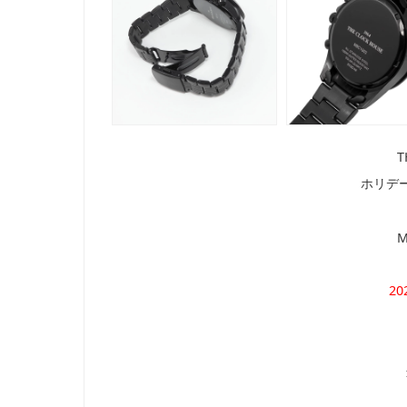
T
ホリデ
M
20