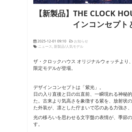
【新製品】THE CLOCK 
インコンセプト
2025-12-01 09:10
お知らせ
ニュース
新製品/人気モデル
ザ・クロックハウス オリジナルウォッチより
限定モデルが登場。
デザインコンセプトは「紫光」。
日の入り直後と日の出直前、一瞬現れる神秘的
た。古来より気高さを象徴する紫を、放射状
た外装が、凛とした佇まいで芯のある力強さ、
光の移ろいを思わせる文字盤の表情が、季節
す。