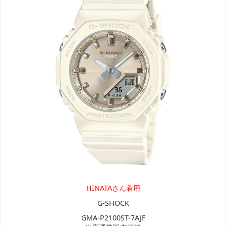
HINATAさん着用
G-SHOCK
GMA-P2100ST-7AJF