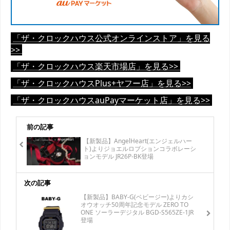
「ザ・クロックハウス公式オンラインストア」を見る
>>
「ザ・クロックハウス楽天市場店」を見る>>
「ザ・クロックハウスPlus+ヤフー店」を見る>>
「ザ・クロックハウスauPayマーケット店」を見る>>
前の記事
【新製品】AngelHeart(エンジェルハー
ト)よりジョエルロブションコラボレーシ
ョンモデル JR26P-BK登場
次の記事
【新製品】BABY-G(ベビージー)よりカシ
オウオッチ50周年記念モデル ZERO TO
ONE ソーラーデジタル BGD-S565ZE-1JR
登場