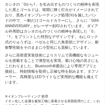
カシオの「0から1」を生み出すものづくりの精神を表現
した黒とゴールドは、暗闇に輝く灯火がイメージされて
おり、黒色イオンプレーティング処理(※)を施したバン
ドの中で、一駒だけゴールドカラーにし、さらに「50th
ANNIVERSARY」がレーザー刻印されています。 ダイア
ル外周部はカシオのものづくりの精神を表現した「0」
「1」をプリントした特別なデザインです。 ねじロック
式のりゅうずは、ベゼルと同じ八角形状にデザイン。耐
衝撃性能をそのままに小型化にも貢献しています。
さらに高密度実装技術によりスリムで高機能なモジュー
ルを搭載することで薄型化を実現。着け心地の良さにも
こだわりました。Bluetooth®通信により専用アプリと
接続し、時刻情報を取得し正確な時を刻みます。タフソ
ーラー、高輝度なLEDライトなど実用的な機能も備えて
います。
※イオンプレーティング 処理
イオン化した金属を被加工物に蒸着させる表面処理のこと。いわ