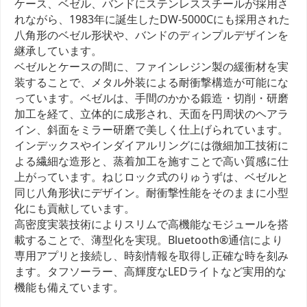
ケース、ベゼル、バンドにステンレススチールが採用さ
れながら、1983年に誕生したDW-5000Cにも採用された
八角形のベゼル形状や、バンドのディンプルデザインを
継承しています。
ベゼルとケースの間に、ファインレジン製の緩衝材を実
装することで、メタル外装による耐衝撃構造が可能にな
っています。ベゼルは、手間のかかる鍛造・切削・研磨
加工を経て、立体的に成形され、天面を円周状のヘアラ
イン、斜面をミラー研磨で美しく仕上げられています。
インデックスやインダイアルリングには微細加工技術に
よる繊細な造形と、蒸着加工を施すことで高い質感に仕
上がっています。ねじロック式のりゅうずは、ベゼルと
同じ八角形状にデザイン。耐衝撃性能をそのままに小型
化にも貢献しています。
高密度実装技術によりスリムで高機能なモジュールを搭
載することで、薄型化を実現。Bluetooth®通信により
専用アプリと接続し、時刻情報を取得し正確な時を刻み
ます。タフソーラー、高輝度なLEDライトなど実用的な
機能も備えています。