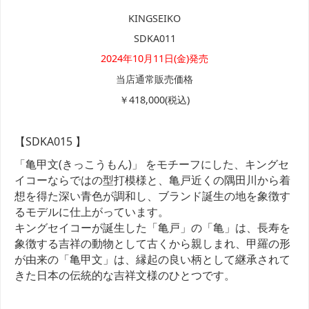
KINGSEIKO
SDKA011
2024年10月11日(金)発売
当店通常販売価格
￥418,000(税込)
【SDKA015 】
「亀甲文(きっこうもん)」 をモチーフにした、キングセ
イコーならではの型打模様と、亀戸近くの隅田川から着
想を得た深い青色が調和し、ブランド誕生の地を象徴す
るモデルに仕上がっています。
キングセイコーが誕生した「亀戸」の「亀」は、長寿を
象徴する吉祥の動物として古くから親しまれ、甲羅の形
が由来の「亀甲文」は、縁起の良い柄として継承されて
きた日本の伝統的な吉祥文様のひとつです。