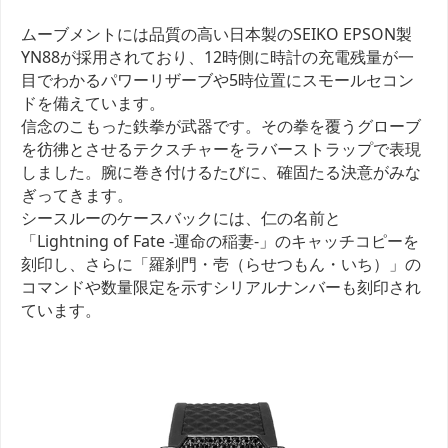
ムーブメントには品質の高い日本製のSEIKO EPSON製
YN88が採用されており、12時側に時計の充電残量が一
目でわかるパワーリザーブや5時位置にスモールセコン
ドを備えています。
信念のこもった鉄拳が武器です。その拳を覆うグローブ
を彷彿とさせるテクスチャーをラバーストラップで表現
しました。腕に巻き付けるたびに、確固たる決意がみな
ぎってきます。
シースルーのケースバックには、仁の名前と
「Lightning of Fate -運命の稲妻-」のキャッチコピーを
刻印し、さらに「羅刹門・壱（らせつもん・いち）」の
コマンドや数量限定を示すシリアルナンバーも刻印され
ています。