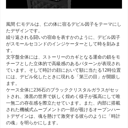
風間 仁モデルは、仁の体に宿るデビル因子をテーマにし
たデザインです。
繰り返される闘いの宿命を表すかのように、デビル因子
がスモールセコンドのインジケーターとして時を刻みま
す。
文字盤全体には、ストーリーのカギとなる運命の鎖をモ
チーフとした立体的で高級感のあるパターンが表現され
ています。そして時計の顔において額に当たる12時位置
には、デビル化したときに現れる「第三の目」が開眼し
ます。
ケース全体に236石のブラッククリスタルガラスがセッ
トされ、漆黒の世界で妖しく煌めく様子が孤高にして唯
一無二の存在感を際立たせています。また、内部に搭載
された機械式ムーブメントの一部が覗けるオープンハー
トデザインは、魂を懸けて激突する彼らのように「時計
の魂」を明らかにします。