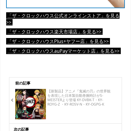
「ザ・クロックハウス公式オンラインストア」を見る
>>
「ザ・クロックハウス楽天市場店」を見る>>
「ザ・クロックハウスPlus+ヤフー店」を見る>>
「ザ・クロックハウスauPayマーケット店」を見る>>
前の記事
【新製品】アニメ『鬼滅の刃』の世界観
を表現した日本製自動巻腕時計がS-
MEISTERより登場 KY-DVBK-T・KY-
ROYG-Z ・KY-ROSV-N・KY-OGPG-K
次の記事