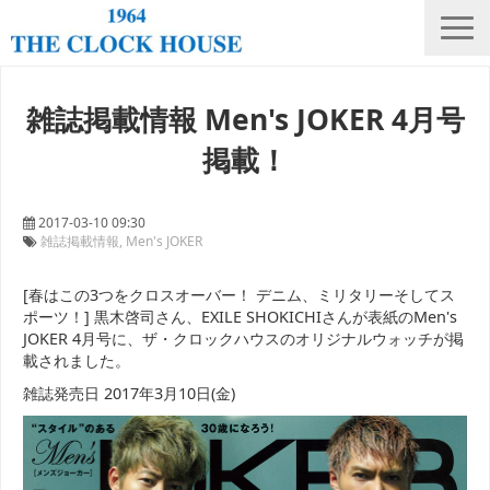
ニュース
雑誌掲載情報 Men's JOKER 4月号
THE CLOCK HOUSE オリジナルウォッチ
掲載！
ランキング
修理・電池交換
2017-03-10 09:30
雑誌掲載情報
Men's JOKER
会社概要
[春はこの3つをクロスオーバー！ デニム、ミリタリーそしてス
採用情報
ポーツ！] 黒木啓司さん、EXILE SHOKICHIさんが表紙のMen's
JOKER 4月号に、ザ・クロックハウスのオリジナルウォッチが掲
オンラインストア
載されました。
店舗リスト
雑誌発売日 2017年3月10日(金)