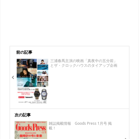
前の記事
三浦春馬主演の映画「真夜中の五分前」
とザ・クロックハウスのタイアップ企画
次の記事
雑誌掲載情報 Goods Press 1月号 掲
載！