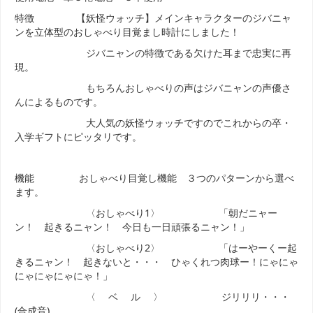
特徴 【妖怪ウォッチ】メインキャラクターのジバニャ
ンを立体型のおしゃべり目覚まし時計にしました！
ジバニャンの特徴である欠けた耳まで忠実に再
現。
もちろんおしゃべりの声はジバニャンの声優さ
んによるものです。
大人気の妖怪ウォッチですのでこれからの卒・
入学ギフトにピッタリです。
機能 おしゃべり目覚し機能 ３つのパターンから選べ
ます。
〈おしゃべり1〉 「朝だニャー
ン！ 起きるニャン！ 今日も一日頑張るニャン！」
〈おしゃべり2〉 「はーやーくー起
きるニャン！ 起きないと・・・ ひゃくれつ肉球ー！にゃにゃ
にゃにゃにゃにゃ！」
〈 ベ ル 〉 ジリリリ・・・
(合成音)