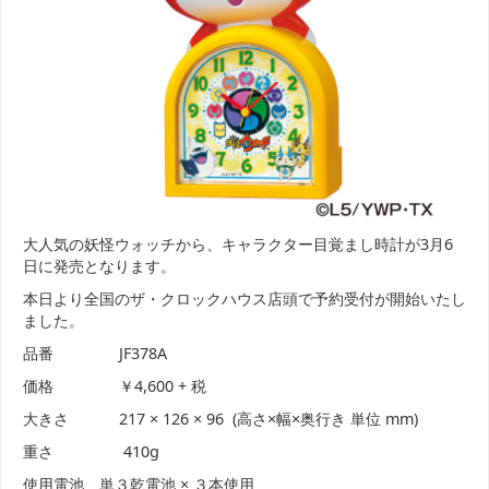
大人気の妖怪ウォッチから、キャラクター目覚まし時計が3月6
日に発売となります。
本日より全国のザ・クロックハウス店頭で予約受付が開始いたし
ました。
品番 JF378A
価格 ￥4,600 + 税
大きさ 217 × 126 × 96 (高さ×幅×奥行き 単位 mm)
重さ 410g
使用電池 単３乾電池 × ３本使用