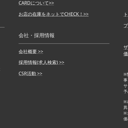
CARDについて>>
お店の在庫をネットでCHECK！>>
ト
プ
会社・採用情報
ザ
会社概要 >>
価
採用情報(求人検索) >>
>
CSR活動 >>
※
事
サ
予
※
異
※
価